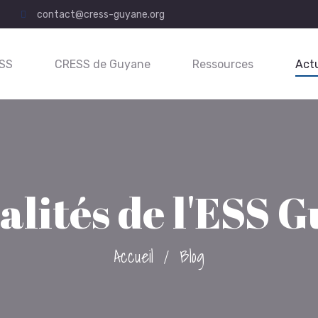
contact@cress-guyane.org
ESS
CRESS de Guyane
Ressources
Actu
alités de l'ESS 
Accueil
/
Blog