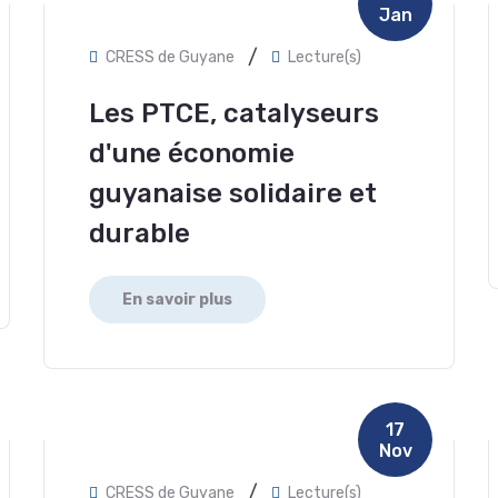
Jan
/
CRESS de Guyane
Lecture(s)
Les PTCE, catalyseurs
d'une économie
guyanaise solidaire et
durable
En savoir plus
17
Nov
/
CRESS de Guyane
Lecture(s)