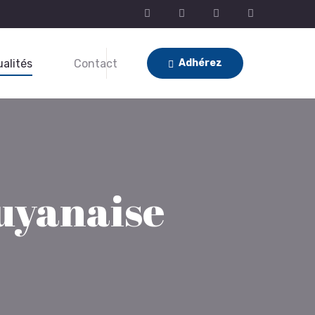
alités
Contact
Adhérez
Guyanaise