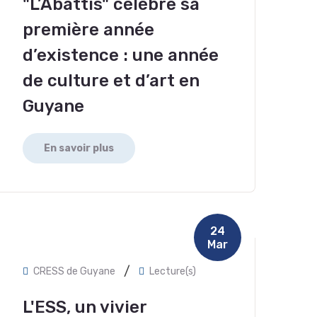
"L’Abattis" célèbre sa
première année
d’existence : une année
de culture et d’art en
Guyane
En savoir plus
24
Mar
/
CRESS de Guyane
Lecture(s)
L'ESS, un vivier