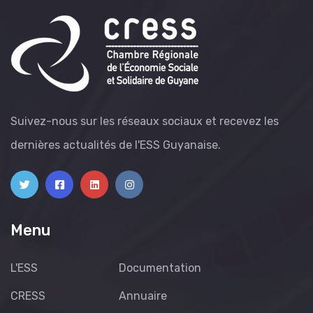
Prix du livre sur l’ESS
0 lecture(s)
L'ESS, un vivier
d'opportunités pour la
Guyane
Suivez-nous sur les réseaux sociaux et recevez les
dernières actualités de l'ESS Guyanaise.
0 lecture(s)
La place des femmes dans
l'ESS Guyanaise
Menu
L'ESS
Documentation
CRESS
Annuaire
Catégories