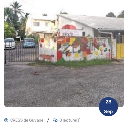
28
Sep
/
CRESS de Guyane
0 lecture(s)