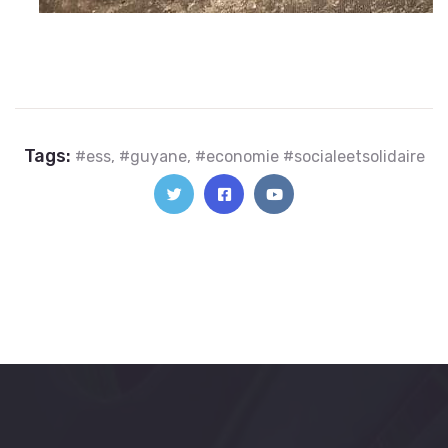
Tags:
#ess, #guyane, #economie #socialeetsolidaire
Actualités récentes
0 lecture(s)