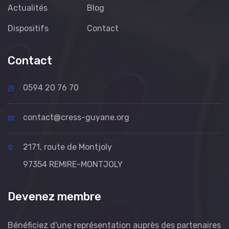
Actualités
Blog
Bonnes pratiques ESS
Dispositifs
Contact
Numérique & Technologie
Contact
Emploi ESS
0594 20 76 70
Economie circulaire
contact@cress-guyane.org
Partenariats & Réseaux
2171, route de Montjoly
97354 REMIRE-MONTJOLY
Financement solidaire
Devenez membre
Méthodologie de projet
Bénéficiez d'une représentation auprès des partenaires
Education & Sensibilisation